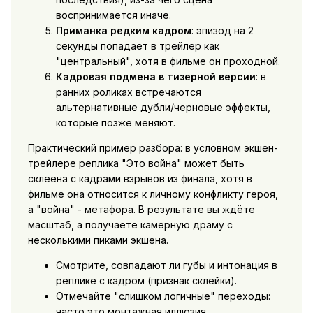
воспринимается иначе.
Приманка редким кадром
: эпизод на 2
секунды попадает в трейлер как
"центральный", хотя в фильме он проходной.
Кадровая подмена в тизерной версии
: в
ранних роликах встречаются
альтернативные дубли/черновые эффекты,
которые позже меняют.
Практический пример разбора: в условном экшен-
трейлере реплика "Это война" может быть
склеена с кадрами взрывов из финала, хотя в
фильме она относится к личному конфликту героя,
а "война" - метафора. В результате вы ждёте
масштаб, а получаете камерную драму с
несколькими пиками экшена.
Смотрите, совпадают ли губы и интонация в
реплике с кадром (признак склейки).
Отмечайте "слишком логичные" переходы:
часто это монтажная иллюзия.