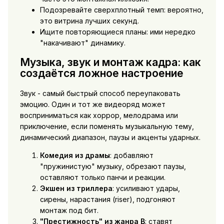
Подозревайте сверхплотный темп: вероятно,
это витрина лучших секунд.
Ищите повторяющиеся планы: ими нередко
"накачивают" динамику.
Музыка, звук и монтаж кадра: как
создаётся ложное настроение
Звук - самый быстрый способ переупаковать
эмоцию. Один и тот же видеоряд может
восприниматься как хоррор, мелодрама или
приключение, если поменять музыкальную тему,
динамический диапазон, паузы и акценты ударных.
Комедия из драмы
: добавляют
"пружинистую" музыку, обрезают паузы,
оставляют только панчи и реакции.
Экшен из триллера
: усиливают удары,
сирены, нарастания (riser), подгоняют
монтаж под бит.
"Престижность" из жанра B
: ставят