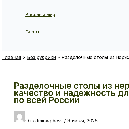
Россия и мир
Спорт
Поиск
Главная
Без рубрики
Разделочные столы из нерж
Разделочные столы из не
качество и надежность д
по всей России
От
adminwpboss
/
9 июня, 2026