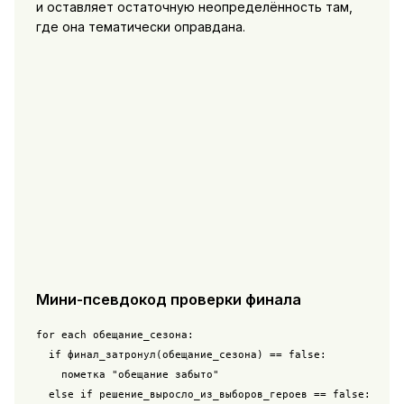
и оставляет остаточную неопределённость там,
где она тематически оправдана.
Мини-псевдокод проверки финала
for each обещание_сезона:

  if финал_затронул(обещание_сезона) == false:

    пометка "обещание забыто"

  else if решение_выросло_из_выборов_героев == false:
