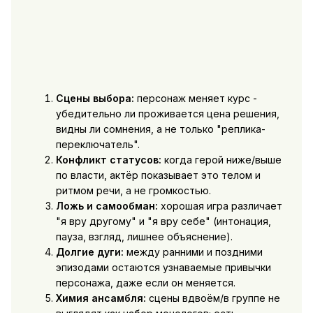
Сцены выбора:
персонаж меняет курс -
убедительно ли проживается цена решения,
видны ли сомнения, а не только "реплика-
переключатель".
Конфликт статусов:
когда герой ниже/выше
по власти, актёр показывает это телом и
ритмом речи, а не громкостью.
Ложь и самообман:
хорошая игра различает
"я вру другому" и "я вру себе" (интонация,
пауза, взгляд, лишнее объяснение).
Долгие дуги:
между ранними и поздними
эпизодами остаются узнаваемые привычки
персонажа, даже если он меняется.
Химия ансамбля:
сцены вдвоём/в группе не