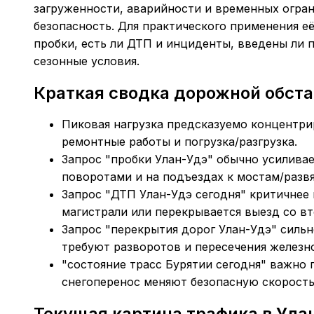
загруженности, аварийности и временных огран
безопасность. Для практического применения е
пробки, есть ли ДТП и инциденты, введены ли 
сезонные условия.
Краткая сводка дорожной обста
Пиковая нагрузка предсказуемо концентри
ремонтные работы и погрузка/разгрузка.
Запрос "пробки Улан-Удэ" обычно усилива
поворотами и на подъездах к мостам/развя
Запрос "ДТП Улан-Удэ сегодня" критичнее в
магистрали или перекрывается выезд со в
Запрос "перекрытия дорог Улан-Удэ" сильн
требуют разворотов и пересечения желез
"состояние трасс Бурятии сегодня" важно 
снегоперенос меняют безопасную скорость 
Текущая картина трафика в Ула