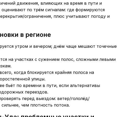
ичений движения, влияющих на время в пути и
ё оценивают по трём сигналам: где формируются
перекрытия/ограничения, плюс учитывают погоду и
новки в регионе
руется утром и вечером; днём чаще мешают точечные
ется на участках с сужением полос, сложными левыми
зкам.
сего, когда блокируется крайняя полоса на
торостепенной улицы.
ее бьёт по времени в пути, если альтернативы
нодорожных переездов.
проверять перед выездом: ветер/гололёд/
сильнее, чем плотность потока.
н-Удэ: проблемные участки и