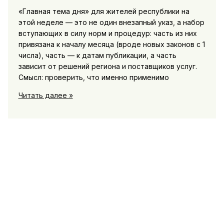
«Главная тема дня» для жителей республики на
этой неделе — это не один внезапный указ, а набор
вступающих в силу норм и процедур: часть из них
привязана к началу месяца (вроде новых законов с 1
числа), часть — к датам публикации, а часть
зависит от решений региона и поставщиков услуг.
Смысл: проверить, что именно применимо
Что
Читать далее »
изменится
в
жизни
жителей
республики
уже
на
этой
неделе:
главная
тема