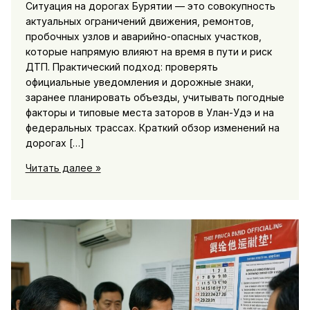
Ситуация на дорогах Бурятии — это совокупность
актуальных ограничений движения, ремонтов,
пробочных узлов и аварийно-опасных участков,
которые напрямую влияют на время в пути и риск
ДТП. Практический подход: проверять
официальные уведомления и дорожные знаки,
заранее планировать объезды, учитывать погодные
факторы и типовые места заторов в Улан-Удэ и на
федеральных трассах. Краткий обзор изменений на
дорогах […]
Ситуация
Читать далее »
на
дорогах
Бурятии:
перекрытия,
ремонт,
пробки
и
аварийные
участки