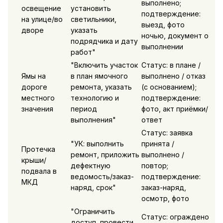
выполнено;
освещение
установить
подтверждение:
на улице/во
светильники,
выезд, фото
дворе
указать
ночью, документ о
подрядчика и дату
выполнении
работ"
"Включить участок
Статус: в плане /
Ямы на
в план ямочного
выполнено / отказ
дороге
ремонта, указать
(с основанием);
местного
технологию и
подтверждение:
значения
период
фото, акт приёмки/
выполнения"
ответ
Статус: заявка
"УК: выполнить
принята /
Протечка
ремонт, приложить
выполнено /
крыши/
дефектную
повтор;
подвала в
ведомость/заказ-
подтверждение:
МКД
наряд, срок"
заказ-наряд,
осмотр, фото
"Ограничить
Статус: ограждено
доступ, провести