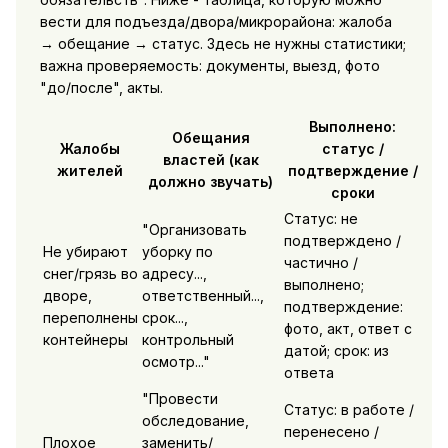
вести для подъезда/двора/микрорайона: жалоба
→ обещание → статус. Здесь не нужны статистики;
важна проверяемость: документы, выезд, фото
"до/после", акты.
Выполнено:
Обещания
Жалобы
статус /
властей (как
жителей
подтверждение /
должно звучать)
сроки
Статус: не
"Организовать
подтверждено /
Не убирают
уборку по
частично /
снег/грязь во
адресу...,
выполнено;
дворе,
ответственный...,
подтверждение:
переполнены
срок...,
фото, акт, ответ с
контейнеры
контрольный
датой; срок: из
осмотр..."
ответа
"Провести
Статус: в работе /
обследование,
перенесено /
Плохое
заменить/