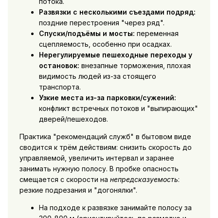
потока.
Развязки с несколькими съездами подряд:
поздние перестроения "через ряд".
Спуски/подъёмы и мосты:
переменная
сцепляемость, особенно при осадках.
Нерегулируемые пешеходные переходы у
остановок:
внезапные торможения, плохая
видимость людей из-за стоящего
транспорта.
Узкие места из-за парковки/сужений:
конфликт встречных потоков и "выпирающих"
дверей/пешеходов.
Практика "рекомендаций служб" в бытовом виде
сводится к трём действиям: снизить скорость до
управляемой, увеличить интервал и заранее
занимать нужную полосу. В пробке опасность
смещается с скорости на
непредсказуемость
:
резкие подрезания и "догонялки".
На подходе к развязке занимайте полосу за