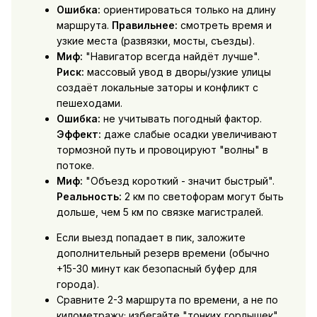
Ошибка:
ориентироваться только на длину
маршрута.
Правильнее:
смотреть время и
узкие места (развязки, мосты, съезды).
Миф:
"Навигатор всегда найдёт лучше".
Риск:
массовый увод в дворы/узкие улицы
создаёт локальные заторы и конфликт с
пешеходами.
Ошибка:
не учитывать погодный фактор.
Эффект:
даже слабые осадки увеличивают
тормозной путь и провоцируют "волны" в
потоке.
Миф:
"Объезд короткий - значит быстрый".
Реальность:
2 км по светофорам могут быть
дольше, чем 5 км по связке магистралей.
Если выезд попадает в пик, заложите
дополнительный резерв времени (обычно
+15-30 минут как безопасный буфер для
города).
Сравните 2-3 маршрута по времени, а не по
километражу; избегайте "тонких горлышек".