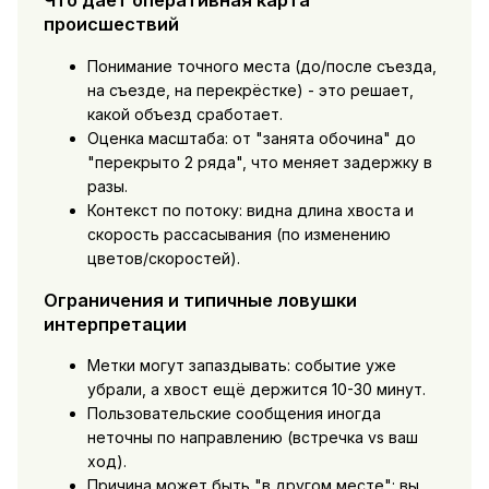
Что даёт оперативная карта
происшествий
Понимание точного места (до/после съезда,
на съезде, на перекрёстке) - это решает,
какой объезд сработает.
Оценка масштаба: от "занята обочина" до
"перекрыто 2 ряда", что меняет задержку в
разы.
Контекст по потоку: видна длина хвоста и
скорость рассасывания (по изменению
цветов/скоростей).
Ограничения и типичные ловушки
интерпретации
Метки могут запаздывать: событие уже
убрали, а хвост ещё держится 10-30 минут.
Пользовательские сообщения иногда
неточны по направлению (встречка vs ваш
ход).
Причина может быть "в другом месте": вы