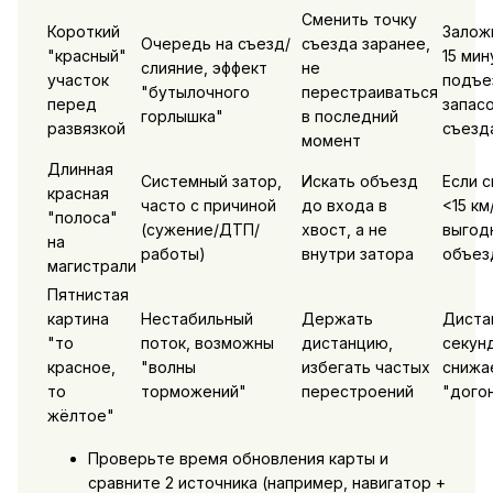
Сменить точку
Короткий
Залож
Очередь на съезд/
съезда заранее,
"красный"
15 мин
слияние, эффект
не
участок
подъе
"бутылочного
перестраиваться
перед
запасо
горлышка"
в последний
развязкой
съезд
момент
Длинная
Системный затор,
Искать объезд
Если 
красная
часто с причиной
до входа в
<15 км/
"полоса"
(сужение/ДТП/
хвост, а не
выгод
на
работы)
внутри затора
объезд
магистрали
Пятнистая
картина
Нестабильный
Держать
Диста
"то
поток, возможны
дистанцию,
секун
красное,
"волны
избегать частых
снижа
то
торможений"
перестроений
"дого
жёлтое"
Проверьте время обновления карты и
сравните 2 источника (например, навигатор +