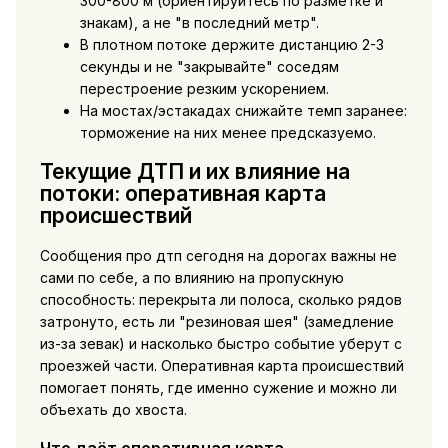
300-800 м (ориентируйтесь по разметке и
знакам), а не "в последний метр".
В плотном потоке держите дистанцию 2-3
секунды и не "закрывайте" соседям
перестроение резким ускорением.
На мостах/эстакадах снижайте темп заранее:
торможение на них менее предсказуемо.
Текущие ДТП и их влияние на
потоки: оперативная карта
происшествий
Сообщения про дтп сегодня на дорогах важны не
сами по себе, а по влиянию на пропускную
способность: перекрыта ли полоса, сколько рядов
затронуто, есть ли "резиновая шея" (замедление
из-за зевак) и насколько быстро событие уберут с
проезжей части. Оперативная карта происшествий
помогает понять, где именно сужение и можно ли
объехать до хвоста.