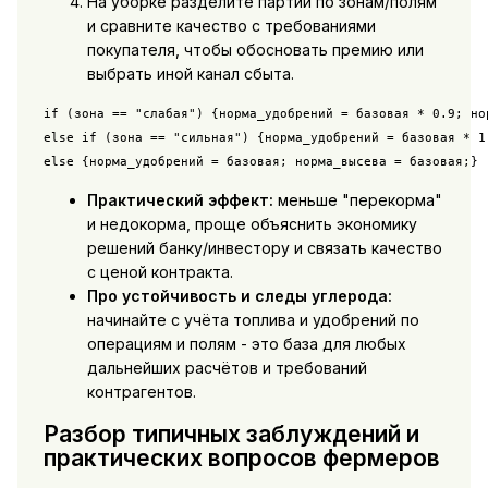
На уборке разделите партии по зонам/полям
и сравните качество с требованиями
покупателя, чтобы обосновать премию или
выбрать иной канал сбыта.
if (зона == "слабая") {норма_удобрений = базовая * 0.9; нор
else if (зона == "сильная") {норма_удобрений = базовая * 1
else {норма_удобрений = базовая; норма_высева = базовая;}
Практический эффект:
меньше "перекорма"
и недокорма, проще объяснить экономику
решений банку/инвестору и связать качество
с ценой контракта.
Про устойчивость и следы углерода:
начинайте с учёта топлива и удобрений по
операциям и полям - это база для любых
дальнейших расчётов и требований
контрагентов.
Разбор типичных заблуждений и
практических вопросов фермеров