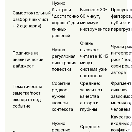
Нужно
быстро и
Высокое: 30-
Пропуск 
Самостоятельный
"достаточно
60 минут,
факторов,
разбор (чек-лист
хорошо" для
минимум
субъектив
+ 2 сценария)
личных
инструментов
перегруз
решений
Очень
Чужая ра
Нужна
высокое:
Подписка на
интерпре
регулярная
читаете 10-15
аналитический
риск "под
фильтрация
минут,
дайджест
свои реш
повестки
система уже
автора
настроена
Событие
Среднее:
Фрагмент
Тематическая
редкое,
зависит от
сильная
заметка/пост
нужны
качества
зависимос
эксперта под
нюансы
автора и
мнения о
событие
контекста
глубины
человека
Качество
Нужно
входных 
Среднее:
решение
конфликт