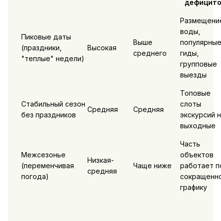
дефицит
Размещени
воды,
Пиковые даты
Выше
популярны
(праздники,
Высокая
среднего
гиды,
"теплые" недели)
групповые
выезды
Топовые
Стабильный сезон
слоты
Средняя
Средняя
без праздников
экскурсий н
выходные
Часть
Межсезонье
объектов
Низкая-
(переменчивая
Чаще ниже
работает п
средняя
погода)
сокращенн
графику