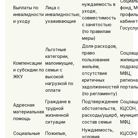
Социал
нуждаемость в
Выплаты по
Лица с
фонд, М
уходе,
инвалидности
инвалидностью,
профил
совместимость
и уходу
ухаживающие
кабинет
с занятостью
Госуслу
(по правилам
меры)
Доля расходов,
Льготные
право
Соцзащ
категории,
пользования
жилищн
Компенсации
малоимущие,
жильём,
подразд
и субсидии по
семьи с
отсутствие
МФЦ,
ЖКУ
высокой
критичных
региона
нагрузкой по
задолженностей
порталы
оплате
(по регламенту)
Граждане в
Подтверждение
Соцзащи
Адресная
трудной
обстоятельств,
КЦСОН,
материальная
жизненной
расходы/ущерб,
муницип
помощь
ситуации
состав семьи
МФЦ
Нуждаемость,
Социальные
Пожилые,
КЦСОН/
условия