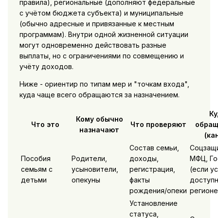
правила), региональные (дополняют федеральные
с учётом бюджета субъекта) и муниципальные
(обычно адресные и привязанные к местным
программам). Внутри одной жизненной ситуации
могут одновременно действовать разные
выплаты, но с ограничениями по совмещению и
учёту доходов.
Ниже - ориентир по типам мер и "точкам входа",
куда чаще всего обращаются за назначением.
Ку
Кому обычно
Что это
Что проверяют
обращ
назначают
(ка
Состав семьи,
Соцзащи
Пособия
Родители,
доходы,
МФЦ, Го
семьям с
усыновители,
регистрация,
(если у
детьми
опекуны
факты
доступн
рождения/опеки
регионе
Установление
статуса,