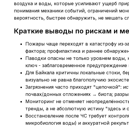
воздуха и воды, которые усиливают ущерб при
понимания механики событий, ограничений мон
вероятность, быстрее обнаружить, не мешать с
Краткие выводы по рискам и м
Пожары чаще переходят в катастрофу из‑за
фактора; профилактика и раннее обнаружен
Паводки опасны не только уровнем воды, 
ключ - заблаговременное предупреждение
Для Байкала критичны локальные стоки, бе
визуально не равна благополучию экосист
Загрязнения часто приходят "цепочкой": и
почвах/донных отложениях → биота; разрыв
Мониторинг не отменяет неопределённость
тренды, а не абсолютную истину "здесь и с
Восстановление после ЧС требует контроля
микробиология воды) и аккуратной рекуль