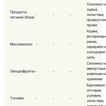
Сезонность
сырьё,
Продукты
-
-
-
логистика,
питания (база)
промо/отм
промо
Корма,
ветеринар
риски,
Мясо/молоко
-
-
-
переработк
холодовая
цепь
Сезонность
импортные
Овощи/фрукты
-
-
-
компонент
хранение
Биржевые/
оптовые
условия,
Топливо
-
-
-
логистика,
региональн