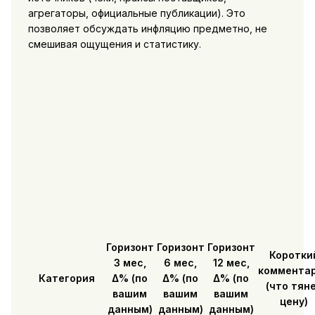
агрегаторы, официальные публикации). Это
позволяет обсуждать инфляцию предметно, не
смешивая ощущения и статистику.
Горизонт
Горизонт
Горизонт
Коротки
3 мес,
6 мес,
12 мес,
коммента
Категория
Δ% (по
Δ% (по
Δ% (по
(что тян
вашим
вашим
вашим
цену)
данным)
данным)
данным)