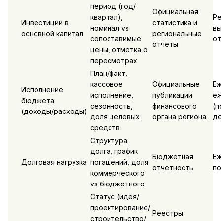
период (год/
Официальная
квартал),
Ре
Инвестиции в
статистика и
номинал vs
в
основной капитал
региональные
сопоставимые
от
отчеты
цены, отметка о
пересмотрах
План/факт,
кассовое
Официальные
Еж
Исполнение
исполнение,
публикации
еж
бюджета
сезонность,
финансового
(п
(доходы/расходы)
доля целевых
органа региона
до
средств
Структура
долга, график
Бюджетная
Еж
Долговая нагрузка
погашений, доля
отчетность
по
коммерческого
vs бюджетного
Статус (идея/
проектирование/
Реестры
строительство/