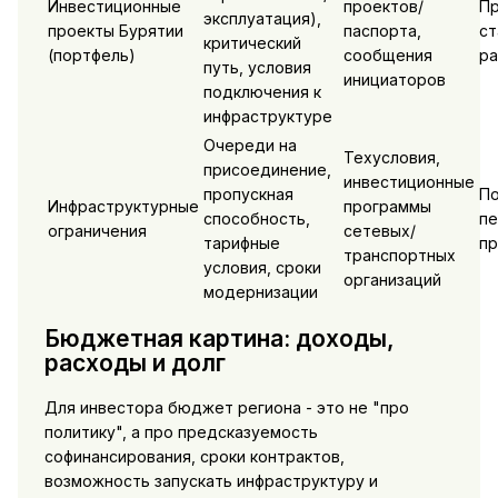
Инвестиционные
проектов/
Пр
эксплуатация),
проекты Бурятии
паспорта,
ст
критический
(портфель)
сообщения
ра
путь, условия
инициаторов
подключения к
инфраструктуре
Очереди на
Техусловия,
присоединение,
инвестиционные
пропускная
По
Инфраструктурные
программы
способность,
п
ограничения
сетевых/
тарифные
пр
транспортных
условия, сроки
организаций
модернизации
Бюджетная картина: доходы,
расходы и долг
Для инвестора бюджет региона - это не "про
политику", а про предсказуемость
софинансирования, сроки контрактов,
возможность запускать инфраструктуру и