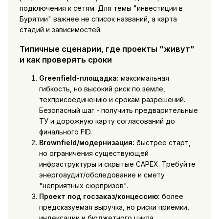
подключения к сетям. Для темы "инвестиции в
Бурятии" важнее не список названий, а карта
стадий и зависимостей.
Типичные сценарии, где проекты "живут"
и как проверять сроки
Greenfield-площадка:
максимальная
гибкость, но высокий риск по земле,
техприсоединению и срокам разрешений.
Безопасный шаг - получить предварительные
ТУ и дорожную карту согласований до
финального FID.
Brownfield/модернизация:
быстрее старт,
но ограничения существующей
инфраструктуры и скрытые CAPEX. Требуйте
энергоаудит/обследование и смету
"неприятных сюрпризов".
Проект под госзаказ/концессию:
более
предсказуемая выручка, но риски приемки,
индексации и бюджетного цикла.