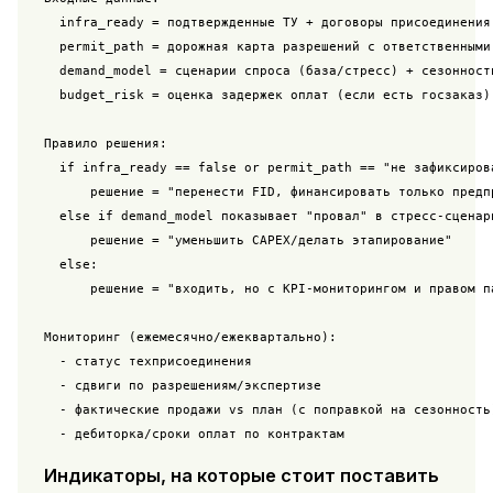
  infra_ready = подтвержденные ТУ + договоры присоединения 
  permit_path = дорожная карта разрешений с ответственными 
  demand_model = сценарии спроса (база/стресс) + сезонность
  budget_risk = оценка задержек оплат (если есть госзаказ)

Правило решения:

  if infra_ready == false or permit_path == "не зафиксирова
      решение = "перенести FID, финансировать только предпр
  else if demand_model показывает "провал" в стресс-сценари
      решение = "уменьшить CAPEX/делать этапирование"

  else:

      решение = "входить, но с KPI-мониторингом и правом па
Мониторинг (ежемесячно/ежеквартально):

  - статус техприсоединения

  - сдвиги по разрешениям/экспертизе

  - фактические продажи vs план (с поправкой на сезонность)
  - дебиторка/сроки оплат по контрактам
Индикаторы, на которые стоит поставить