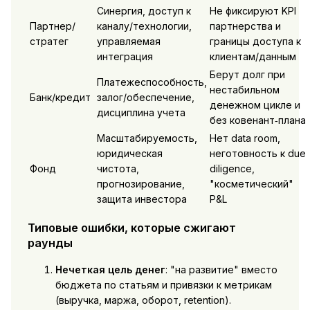
Синергия, доступ к
Не фиксируют KPI
Партнер/
каналу/технологии,
партнерства и
стратег
управляемая
границы доступа к
интеграция
клиентам/данным
Берут долг при
Платежеспособность,
нестабильном
Банк/кредит
залог/обеспечение,
денежном цикле и
дисциплина учета
без ковенант‑плана
Масштабируемость,
Нет data room,
юридическая
неготовность к due
Фонд
чистота,
diligence,
прогнозирование,
"косметический"
защита инвестора
P&L
Типовые ошибки, которые сжигают
раунды
Нечеткая цель денег
: "на развитие" вместо
бюджета по статьям и привязки к метрикам
(выручка, маржа, оборот, retention).