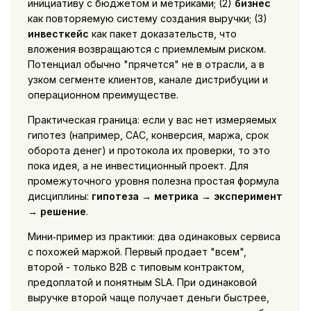
инициативу с бюджетом и метриками; (2)
бизнес
как повторяемую систему создания выручки; (3)
инвесткейс
как пакет доказательств, что
вложения возвращаются с приемлемым риском.
Потенциал обычно "прячется" не в отрасли, а в
узком сегменте клиентов, канале дистрибуции и
операционном преимуществе.
Практическая граница: если у вас нет измеряемых
гипотез (например, CAC, конверсия, маржа, срок
оборота денег) и протокола их проверки, то это
пока идея, а не инвестиционный проект. Для
промежуточного уровня полезна простая формула
дисциплины:
гипотеза → метрика → эксперимент
→ решение
.
Мини‑пример из практики: два одинаковых сервиса
с похожей маржой. Первый продает "всем",
второй - только B2B с типовым контрактом,
предоплатой и понятным SLA. При одинаковой
выручке второй чаще получает деньги быстрее,