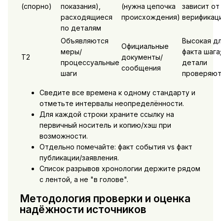
(спорно)
показания),
(нужна цепочка
зависит от
расходящиеся
происхождения)
верификац
по деталям
Объявляются
Высокая д
Официальные
меры/
факта шага
T2
документы/
процессуальные
детали
сообщения
шаги
проверяют
Сведите все времена к одному стандарту и
отметьте интервалы неопределённости.
Для каждой строки храните ссылку на
первичный носитель и копию/хэш при
возможности.
Отдельно помечайте: факт события vs факт
публикации/заявления.
Список разрывов хронологии держите рядом
с лентой, а не "в голове".
Методология проверки и оценка
надёжности источников