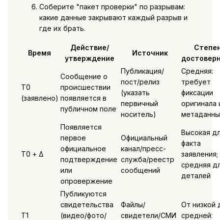
Соберите "пакет проверки" по разрывам:
какие данные закрывают каждый разрыв и
где их брать.
Действие/
Степе
Время
Источник
утверждение
достовер
Публикация/
Средняя:
Сообщение о
пост/релиз
требует
T0
происшествии
(указать
фиксации
(заявлено)
появляется в
первичный
оригинала 
публичном поле
носитель)
метаданны
Появляется
Высокая д
первое
Официальный
факта
официальное
канал/пресс-
T0 + Δ
заявления;
подтверждение
служба/реестр
средняя д
или
сообщений
деталей
опровержение
Публикуются
свидетельства
Файлы/
От низкой 
T1
(видео/фото/
свидетели/СМИ
средней: