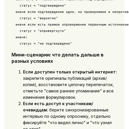
    статус = "подтверждено"

  иначе если подтверждение одно, но проверяемое и непротиво
    статус = "вероятно"

  иначе если есть прямое опровержение первичным источником:
    статус = "опровергнуто"

  иначе:

Мини-сценарии: что делать дальше в
разных условиях
Если доступен только открытый интернет:
закрепите оригиналы публикаций (архив/
копия), восстановите цепочку перепечаток,
отметьте "самое раннее упоминание" и все
изменения формулировок.
Если есть доступ к участникам/
очевидцам:
берите синхронизированные
интервью по одному опроснику, отдельно
фиксируйте "что видел лично" и "что узнал
со слов".