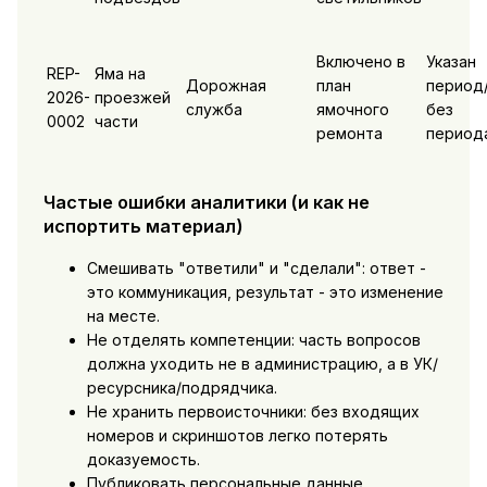
Включено в
Указан
REP-
Яма на
Дорожная
план
период
2026-
проезжей
служба
ямочного
без
0002
части
ремонта
период
Частые ошибки аналитики (и как не
испортить материал)
Смешивать "ответили" и "сделали": ответ -
это коммуникация, результат - это изменение
на месте.
Не отделять компетенции: часть вопросов
должна уходить не в администрацию, а в УК/
ресурсника/подрядчика.
Не хранить первоисточники: без входящих
номеров и скриншотов легко потерять
доказуемость.
Публиковать персональные данные