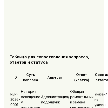
Таблица для сопоставления вопросов,
ответов и статуса
Суть
Ответ
Срок и
ID
Адресат
вопроса
(кратко)
ответ
Не горит
Обещан
REP-
Указан/
освещение
Администрация/
ремонт линии
2026-
не
у
подрядчик
и замена
0001
указан
подъездов
светильников