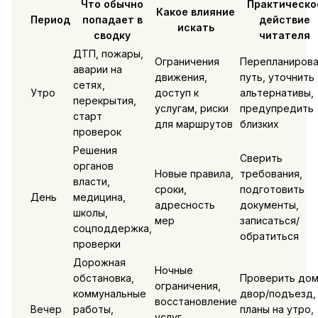
Что обычно
Практическо
Какое влияние
Период
попадает в
действие
искать
сводку
читателя
ДТП, пожары,
Ограничения
Перепланирова
аварии на
движения,
путь, уточнить
сетях,
Утро
доступ к
альтернативы,
перекрытия,
услугам, риски
предупредить
старт
для маршрутов
близких
проверок
Решения
Сверить
органов
Новые правила,
требования,
власти,
сроки,
подготовить
День
медицина,
адресность
документы,
школы,
мер
записаться/
соцподдержка,
обратиться
проверки
Дорожная
Ночные
обстановка,
Проверить дом
ограничения,
коммунальные
двор/подъезд,
восстановление
Вечер
работы,
планы на утро,
услуг,