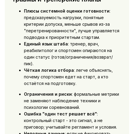
Плюсы системной оценки готовности
:
предсказуемость нагрузки, понятные
критерии допуска, меньше срывов из-за
"перетренированности", лучше управляется
подводка к приоритетным стартам.
Единый язык штаба
: тренер, врач,
реабилитолог и спортсмен опираются на
один статус (готов/ограничения/возврат/
пик).
Чёткая логика отбора
: легче объяснять,
почему спортсмен едет на старт, а кто
остаётся на подготовку.
Ограничения и риски
: формальные метрики
не заменяют наблюдение техники и
психологии соревнований.
Ошибка "один тест решает всё"
:
контрольный старт - это сигнал, а не
приговор; учитывайте регламент и условия.
Неполные данные
: если не фиксировать