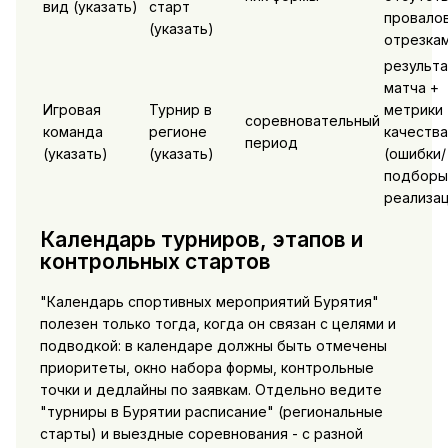
вид (указать)
старт
провалов
(указать)
отрезка
результа
матча +
Игровая
Турнир в
метрики
соревновательный
команда
регионе
качества
период
(указать)
(указать)
(ошибки/
подборы
реализац
Календарь турниров, этапов и
контрольных стартов
"Календарь спортивных мероприятий Бурятия"
полезен только тогда, когда он связан с целями и
подводкой: в календаре должны быть отмечены
приоритеты, окно набора формы, контрольные
точки и дедлайны по заявкам. Отдельно ведите
"турниры в Бурятии расписание" (региональные
старты) и выездные соревнования - с разной