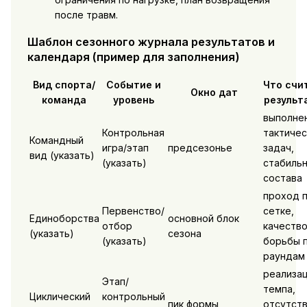
после травм.
Шаблон сезонного журнала результатов и
календаря (пример для заполнения)
Вид спорта/
Событие и
Что счи
Окно дат
команда
уровень
результ
выполне
Контрольная
тактичес
Командный
игра/этап
предсезонье
задач,
вид (указать)
(указать)
стабиль
состава
проход 
Первенство/
сетке,
Единоборства
основной блок
отбор
качеств
(указать)
сезона
(указать)
борьбы 
раундам
реализа
Этап/
темпа,
Циклический
контрольный
пик формы
отсутст