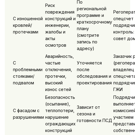
По
Риск
региональной
повреждения
Регопера
программе и
С изношенной
конструкций и
спецсчет 
краткосрочному
кровлей/
инженерии,
подрядчик
плану
протечками
жалобы и
контроль:
(смотрите
акты
совет до
запись по
осмотров
адресу)
Аварийность,
Заказчик 
С
частые
Уточняется
(регопера
проблемными
отключения,
после
владелец
стояками/
протечки,
обследования и
спецсчета
подвалом
высокий
проектирования
подрядчик
износ сетей
ГЖИ
Безопасность
Подрядчи
(осыпание),
выполняет
Зависит от
С фасадом с
теплопотери,
комиссией
сезона и
разрушениями
нарушение
участием
готовности ПСД
ограждающих
представ
конструкций
собствен