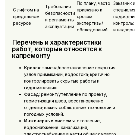
По плану; часто
Заказчик 
Требования
С лифтом на
привязано к
специали
безопасности
предельном
срокам
подрядчик
и регламенты
ресурсе
экспертизы/
контроль:
эксплуатации
обследований
и надзорн
Перечень и характеристики
работ, которые относятся к
капремонту
Кровля
: замена/восстановление покрытия,
узлов примыканий, водостока; критично
контролировать скрытые работы и
гидроизоляцию.
Фасад
: ремонт/утепление по проекту,
герметизация швов, восстановление
отделки; важны соблюдение технологии и
погодных условий.
Инженерные системы
: отопление,
водоснабжение, канализация,
электроснабжение в части общедомового