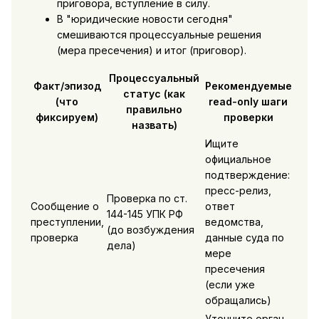
приговора, вступление в силу.
В "юридические новости сегодня"
смешиваются процессуальные решения
(мера пресечения) и итог (приговор).
Процессуальный
Факт/эпизод
Рекомендуемые
статус (как
(что
read-only шаги
правильно
фиксируем)
проверки
назвать)
Ищите
официальное
подтверждение:
пресс-релиз,
Проверка по ст.
Сообщение о
ответ
144-145 УПК РФ
преступлении,
ведомства,
(до возбуждения
проверка
данные суда по
дела)
мере
пресечения
(если уже
обращались)
Уточните орган