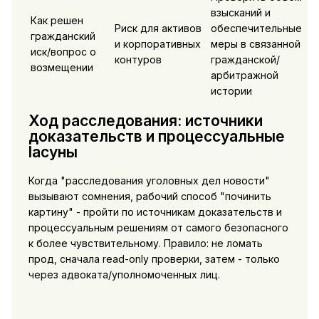
взысканий и
Как решен
Риск для активов
обеспечительные
гражданский
и корпоративных
меры в связанной
иск/вопрос о
контуров
гражданской/
возмещении
арбитражной
истории
Ход расследования: источники
доказательств и процессуальные
lacуны
Когда "расследования уголовных дел новости"
вызывают сомнения, рабочий способ "починить
картину" - пройти по источникам доказательств и
процессуальным решениям от самого безопасного
к более чувствительному. Правило: не ломать
прод, сначала read-only проверки, затем - только
через адвоката/уполномоченных лиц.