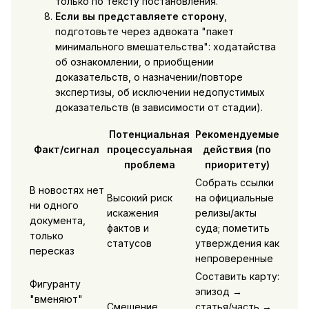
только по тексту постановления.
Если вы представляете сторону
,
подготовьте через адвоката "пакет
минимального вмешательства": ходатайства
об ознакомлении, о приобщении
доказательств, о назначении/повторе
экспертизы, об исключении недопустимых
доказательств (в зависимости от стадии).
Потенциальная
Рекомендуемые
Факт/сигнал
процессуальная
действия (по
проблема
приоритету)
Собрать ссылки
В новостях нет
Высокий риск
на официальные
ни одного
искажения
релизы/акты
документа,
фактов и
суда; пометить
только
статусов
утверждения как
пересказ
непроверенные
Составить карту:
Фигуранту
эпизод →
"вменяют"
Смешение
статья/часть →