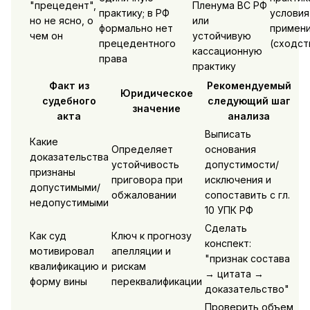
"прецедент",
Пленума ВС РФ
практику; в РФ
условия
но не ясно, о
или
формально нет
примен
чем он
устойчивую
прецедентного
(сходст
кассационную
права
практику
Факт из
Рекомендуемый
Юридическое
судебного
следующий шаг
значение
акта
анализа
Выписать
Какие
Определяет
основания
доказательства
устойчивость
допустимости/
признаны
приговора при
исключения и
допустимыми/
обжаловании
сопоставить с гл.
недопустимыми
10 УПК РФ
Сделать
Как суд
Ключ к прогнозу
конспект:
мотивировал
апелляции и
"признак состава
квалификацию и
рискам
→ цитата →
форму вины
переквалификации
доказательство"
Проверить объем