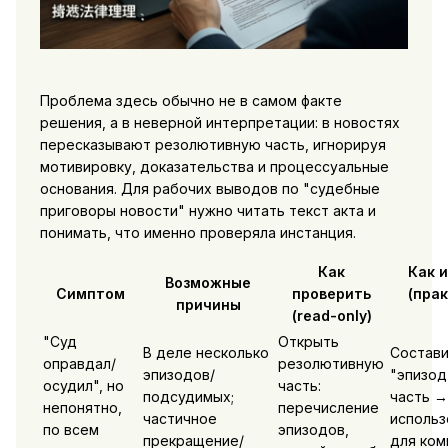
Проблема здесь обычно не в самом факте
решения, а в неверной интерпретации: в новостях
пересказывают резолютивную часть, игнорируя
мотивировку, доказательства и процессуальные
основания. Для рабочих выводов по "судебные
приговоры новости" нужно читать текст акта и
понимать, что именно проверяла инстанция.
Как
Как 
Возможные
Симптом
проверить
(пра
причины
(read-only)
"Суд
Открыть
В деле несколько
Состави
оправдал/
резолютивную
эпизодов/
"эпизод
осудил", но
часть:
подсудимых;
часть →
непонятно,
перечисление
частичное
использ
по всем
эпизодов,
прекращение/
для ком