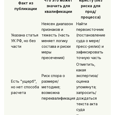
Что это может
юристу (без
Факт из
значить для
риска для
публикации
квалификации
прод/
процесса)
Неясен диапазон
Найти
признаков и
первоисточник
Указана статья
тяжесть (часть
(постановление
УК РФ, но без
меняет логику
суда о мере/
части
состава и риски
пресс-релиз) и
меры
зафиксировать
пресечения)
точную часть
Отметить,
какая
Риск спора о
экспертиза/
Есть "ущерб",
размере/
оценка
но нет способа
методике;
упомянута;
расчета
возможна
запросить/
переквалификация
дождаться
текста акта
суда