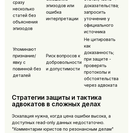
сразу
эпизодов или
доказательства;
несколько
ошибка
запросить
статей без
интерпретации
уточнение у
объяснения
официального
эпизодов
источника
Не цитировать
как
Упоминают
доказанность;
признание/
Риск вопросов к
при защите -
явку с
добровольности
проверять
повинной без
и допустимости
протоколы и
деталей
обстоятельства
через адвоката
Стратегии защиты и тактика
адвокатов в сложных делах
Эскалация нужна, когда цена ошибки высока, а
доступных read-only данных недостаточно.
"Комментарии юристов по резонансным делам"