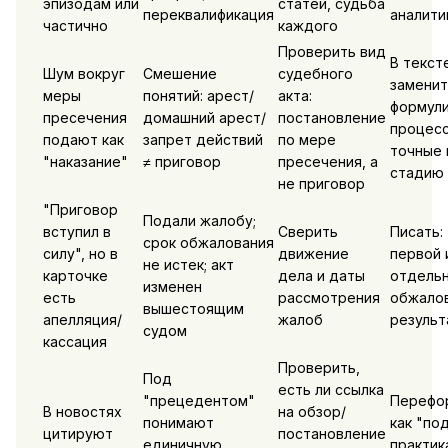
эпизодам или
статей, судьба
переквалификация
аналити
частично
каждого
Проверить вид
В текст
Шум вокруг
Смешение
судебного
заменит
меры
понятий: арест/
акта:
формули
пресечения
домашний арест/
постановление
процес
подают как
запрет действий
по мере
точные 
"наказание"
≠ приговор
пресечения, а
стадию
не приговор
"Приговор
Подали жалобу;
вступил в
Сверить
Писать:
срок обжалования
силу", но в
движение
первой 
не истек; акт
карточке
дела и даты
отдельн
изменен
есть
рассмотрения
обжалов
вышестоящим
апелляция/
жалоб
результ
судом
кассация
Проверить,
Под
есть ли ссылка
"прецедентом"
Перефо
В новостях
на обзор/
понимают
как "по
цитируют
постановление
единичную
практик