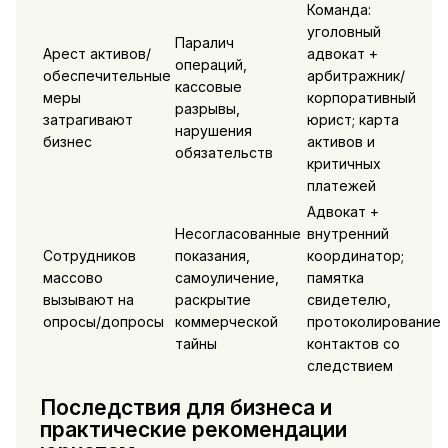
Команда:
уголовный
Паралич
Арест активов/
адвокат +
операций,
обеспечительные
арбитражник/
кассовые
меры
корпоративный
разрывы,
затрагивают
юрист; карта
нарушения
бизнес
активов и
обязательств
критичных
платежей
Адвокат +
Несогласованные
внутренний
Сотрудников
показания,
координатор;
массово
самоуличение,
памятка
вызывают на
раскрытие
свидетелю,
опросы/допросы
коммерческой
протоколирование
тайны
контактов со
следствием
Последствия для бизнеса и
практические рекомендации