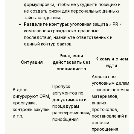
формулировки, чтобы не ухудшить позицию и
не создать риски для персональных данных/
тайны следствия.
Разделите контуры
: уголовная защита ≠ PR ≠
комплаенс ≠ гражданско-правовые
последствия; назначьте ответственных и
единый контур фактов.
Риск, если
К кому и с чем
Ситуация
действовать без
идти
специалиста
Адвокат по
уголовным делам
Пропуск
В деле
+ запрос перечня
аргументов по
фигурируют ОРМ,
материалов,
допустимости и
прослушка,
анализ
процедурам
контроль закупки
протоколов,
рассекречивания/
и т.п.
постановлений и
приобщения
цепочки
приобщения