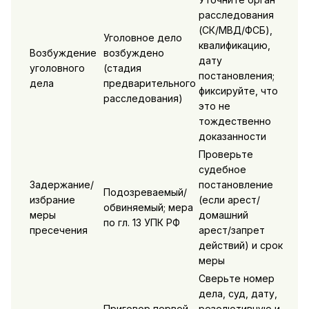
расследования
(СК/МВД/ФСБ),
Уголовное дело
квалификацию,
Возбуждение
возбуждено
дату
уголовного
(стадия
постановления;
дела
предварительного
фиксируйте, что
расследования)
это не
тождественно
доказанности
Проверьте
судебное
Задержание/
постановление
Подозреваемый/
избрание
(если арест/
обвиняемый; мера
меры
домашний
по гл. 13 УПК РФ
пресечения
арест/запрет
действий) и срок
меры
Сверьте номер
дела, суд, дату,
Приговор первой
резолютивную и